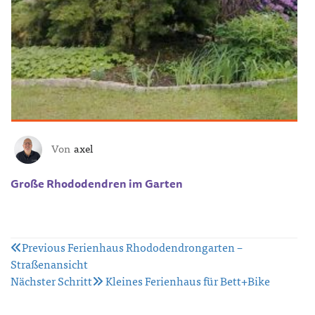
Von
axel
Große Rhododendren im Garten
Beitragsnavigation
Previous
Ferienhaus Rhododendrongarten –
Straßenansicht
Nächster Schritt
Kleines Ferienhaus für Bett+Bike