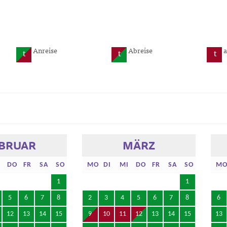
Anreise
Abreise
t
t
t
BRUAR
MÄRZ
DO
FR
SA
SO
MO
DI
MI
DO
FR
SA
SO
MO
1
1
5
6
7
8
2
3
4
5
6
7
8
6
12
13
14
15
9
10
11
12
13
14
15
13