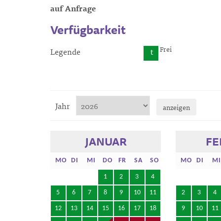
auf Anfrage
Verfügbarkeit
Frei
Legende
t
Jahr
anzeigen
JANUAR
FE
MO
DI
MI
DO
FR
SA
SO
MO
DI
MI
1
2
3
4
5
6
7
8
9
10
11
2
3
4
12
13
14
15
16
17
18
9
10
11