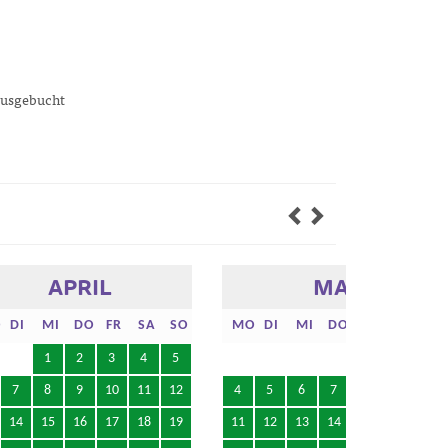
ausgebucht
APRIL
MAI
DI
MI
DO
FR
SA
SO
MO
DI
MI
DO
FR
SA
SO
1
2
3
4
5
1
2
3
7
8
9
10
11
12
4
5
6
7
8
9
10
14
15
16
17
18
19
11
12
13
14
15
16
17