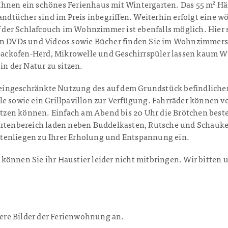
 Ihnen ein schönes Ferienhaus mit Wintergarten. Das 55 m² Hä
ndtücher sind im Preis inbegriffen. Weiterhin erfolgt eine 
f der Schlafcouch im Wohnzimmer ist ebenfalls möglich. Hier 
n DVDs und Videos sowie Bücher finden Sie im Wohnzimmersc
Backofen-Herd, Mikrowelle und Geschirrspüler lassen kaum Wü
n der Natur zu sitzen.
neingeschränkte Nutzung des auf dem Grundstück befindlichen
 sowie ein Grillpavillon zur Verfügung. Fahrräder können v
utzen können. Einfach am Abend bis 20 Uhr die Brötchen bes
tenbereich laden neben Buddelkasten, Rutsche und Schaukel 
artenliegen zu Ihrer Erholung und Entspannung ein.
r können Sie ihr Haustier leider nicht mitbringen. Wir bitte
tere Bilder der Ferienwohnung an.