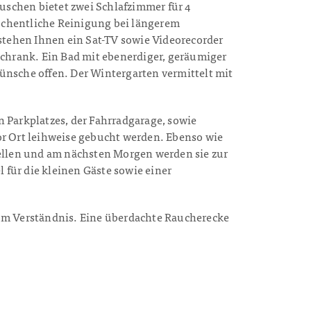
uschen bietet zwei Schlafzimmer für 4
wöchentliche Reinigung bei längerem
stehen Ihnen ein Sat-TV sowie Videorecorder
hrank. Ein Bad mit ebenerdiger, geräumiger
nsche offen. Der Wintergarten vermittelt mit
 Parkplatzes, der Fahrradgarage, sowie
or Ort leihweise gebucht werden. Ebenso wie
tellen und am nächsten Morgen werden sie zur
für die kleinen Gäste sowie einer
n um Verständnis. Eine überdachte Raucherecke