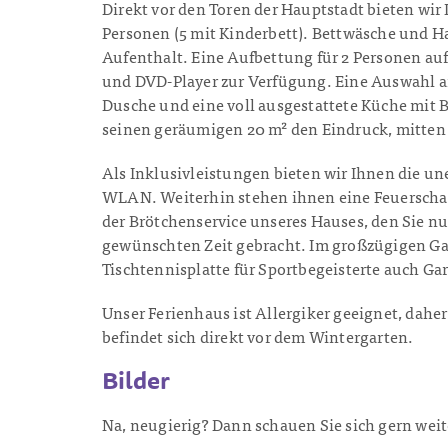
Direkt vor den Toren der Hauptstadt bieten wir
Personen (5 mit Kinderbett). Bettwäsche und Ha
Aufenthalt. Eine Aufbettung für 2 Personen au
und DVD-Player zur Verfügung. Eine Auswahl a
Dusche und eine voll ausgestattete Küche mit 
seinen geräumigen 20 m² den Eindruck, mitten i
Als Inklusivleistungen bieten wir Ihnen die u
WLAN. Weiterhin stehen ihnen eine Feuerschale
der Brötchenservice unseres Hauses, den Sie n
gewünschten Zeit gebracht. Im großzügigen Gar
Tischtennisplatte für Sportbegeisterte auch G
Unser Ferienhaus ist Allergiker geeignet, dahe
befindet sich direkt vor dem Wintergarten.
Bilder
Na, neugierig? Dann schauen Sie sich gern wei